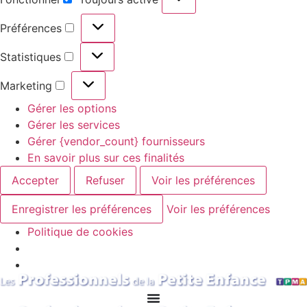
Fonctionnel
Préférences
Préférences
Statistiques
Statistiques
Marketing
Marketing
Gérer les options
Gérer les services
Gérer {vendor_count} fournisseurs
En savoir plus sur ces finalités
Accepter
Refuser
Voir les préférences
Enregistrer les préférences
Voir les préférences
Politique de cookies
Aller
au