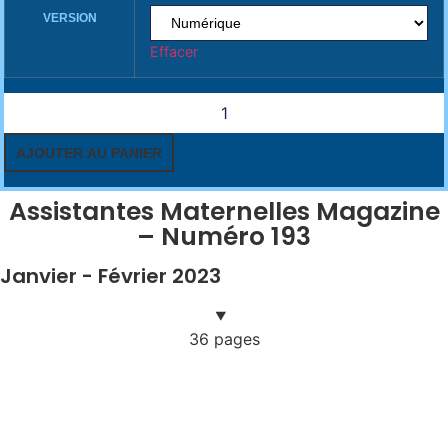
VERSION
Effacer
quantité
de
Assistantes
Maternelles
AJOUTER AU PANIER
Magazine
-
Numéro
Assistantes Maternelles Magazine
193
– Numéro 193
Janvier - Février 2023
36 pages