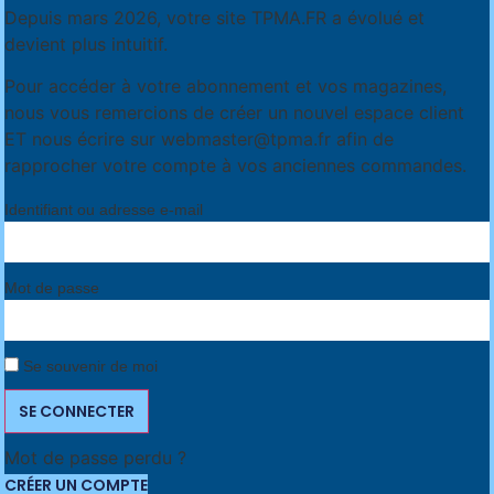
Depuis mars 2026, votre site TPMA.FR a évolué et
devient plus intuitif.
Pour accéder à votre abonnement et vos magazines,
nous vous remercions de créer un nouvel espace client
ET nous écrire sur
webmaster@tpma.fr
afin de
rapprocher votre compte à vos anciennes commandes.
Identifiant ou adresse e-mail
Mot de passe
Se souvenir de moi
SE CONNECTER
Mot de passe perdu ?
CRÉER UN COMPTE