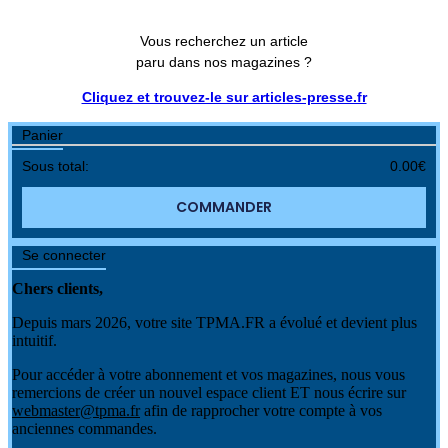
Vous recherchez un article
paru dans nos magazines ?
Cliquez et trouvez-le sur articles-presse.fr
Panier
Sous total:
0.00
€
COMMANDER
Se connecter
Chers clients,
Depuis mars 2026, votre site TPMA.FR a évolué et devient plus
intuitif.
Pour accéder à votre abonnement et vos magazines, nous vous
remercions de créer un nouvel espace client ET nous écrire sur
webmaster@tpma.fr
afin de rapprocher votre compte à vos
anciennes commandes.