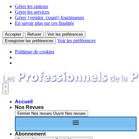
Gérer les options
Gérer les services
Gérer {vendor_count} fournisseurs
En savoir plus sur ces finalités
Accepter
Refuser
Voir les préférences
Voir les préférences
Enregistrer les préférences
Politique de cookies
Aller
au
contenu
Accueil
Nos Revues
Fermer Nos revues
Ouvrir Nos revues
Assistantes Maternelles Magazine
Journal des professionnels de l’enfance
Abonnement