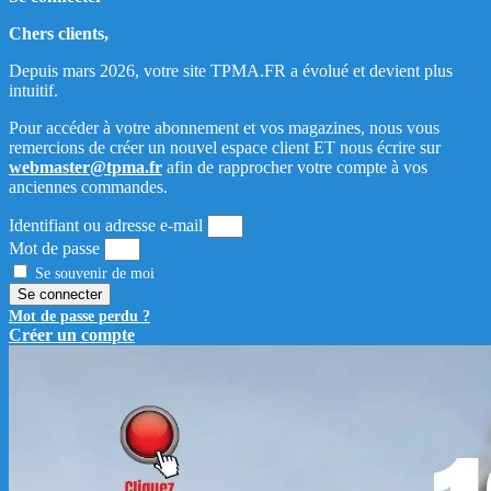
Chers clients,
Depuis mars 2026, votre site TPMA.FR a évolué et devient plus
intuitif.
Pour accéder à votre abonnement et vos magazines, nous vous
remercions de créer un nouvel espace client ET nous écrire sur
webmaster@tpma.fr
afin de rapprocher votre compte à vos
anciennes commandes.
Identifiant ou adresse e-mail
Mot de passe
Se souvenir de moi
Se connecter
Mot de passe perdu ?
Créer un compte