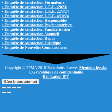
• Enquête de satisfaction Formateurs
• Enquête de satisfaction L.E.E. (2023)
• Enquête de satisfaction L.E.E. 22/3/24
• Enquête de satisfaction L.E.E. 4/10/24
• Enquête de satisfaction Responsables
• Enquête de satisfaction Psychomotricien
• Enquête de satisfaction Familiarisation
• Enquête de satisfaction Sommeil
• Enquête de satisfaction Repas
• Enquête de satisfaction Juridique
• Enquête de Nouvelles Connaissances
Copyright © TPMA 2018 Tous droits réservés.
Mentions légales
CGV
Politique de confidentialité
Réalisation IPT
Gérer le consentement