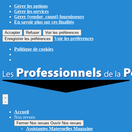
Gérer les options
Gérer les services
Gérer {vendor_count} fournisseurs
En savoir plus sur ces finalités
Accepter
Refuser
Voir les préférences
Voir les préférences
Enregistrer les préférences
Politique de cookies
Aller
au
contenu
Accueil
Nos revues
Fermer Nos revues
Ouvrir Nos revues
Assistantes Maternelles Magazine