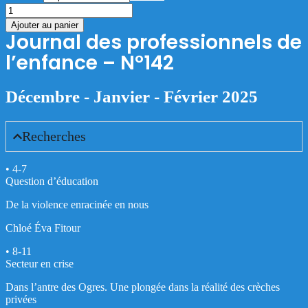
quantité
de
Ajouter au panier
Journal
Journal des professionnels de
des
l’enfance – N°142
professionnels
de
l'enfance
Décembre - Janvier - Février 2025
-
N°142
Recherches
• 4-7
Question d’éducation
De la violence enracinée en nous
Chloé Éva Fitour
• 8-11
Secteur en crise
Dans l’antre des Ogres. Une plongée dans la réalité des crèches
privées